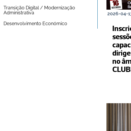
Transição Digital / Modernização 
Administrativa
2026-04-1
Desenvolvimento Económico
Inscri
sessõ
capaci
dirige
no âm
CLUB