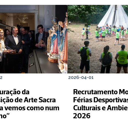
2
2026-04-01
uração da 
Recrutamento Moni
ição de Arte Sacra 
Férias Desportivas
a vemos como num 
Culturais e Ambien
ho”
2026