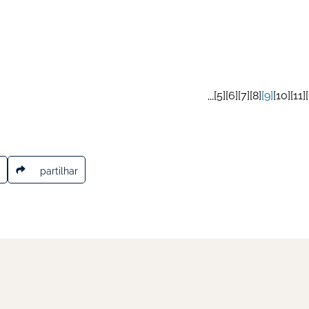
5
6
7
8
9
10
11
...
partilhar