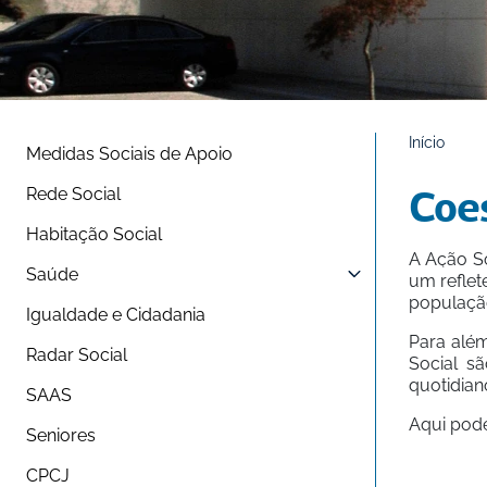
Início
Medidas Sociais de Apoio
Rede Social
Coes
Habitação Social
A Ação So
Saúde
um reflet
populaçã
Igualdade e Cidadania
Para além
Radar Social
Social s
quotidian
SAAS
Aqui pode
Seniores
CPCJ