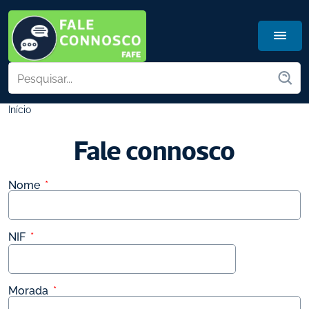
Início
Fale connosco
Nome
 *
NIF
 *
Morada
 *