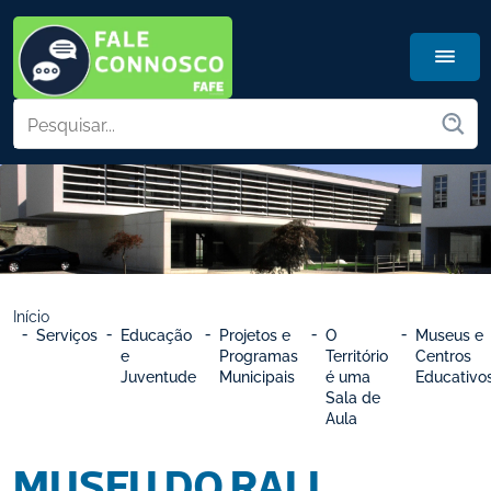
Início
Serviços
Educação 
Projetos e 
O 
Museus e 
e 
Programas 
Território 
Centros 
Juventude
Municipais
é uma 
Educativo
Sala de 
Aula
MUSEU DO RALI