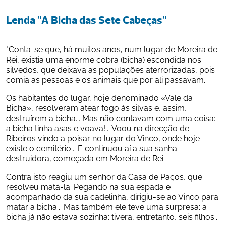
Lenda "A Bicha das Sete Cabeças"
"Conta-se que, há muitos anos, num lugar de Moreira de 
Rei, existia uma enorme cobra (bicha) escondida nos 
silvedos, que deixava as populações aterrorizadas, pois 
comia as pessoas e os animais que por ali passavam.
Os habitantes do lugar, hoje denominado «Vale da 
Bicha», resolveram atear fogo às silvas e, assim, 
destruírem a bicha... Mas não contavam com uma coisa: 
a bicha tinha asas e voava!... Voou na direcção de 
Ribeiros vindo a poisar no lugar do Vinco, onde hoje 
existe o cemitério... E continuou aí a sua sanha 
destruidora, começada em Moreira de Rei.
Contra isto reagiu um senhor da Casa de Paços, que 
resolveu matá-la. Pegando na sua espada e 
acompanhado da sua cadelinha, dirigiu-se ao Vinco para 
matar a bicha... Mas também ele teve uma surpresa: a 
bicha já não estava sozinha; tivera, entretanto, seis filhos...