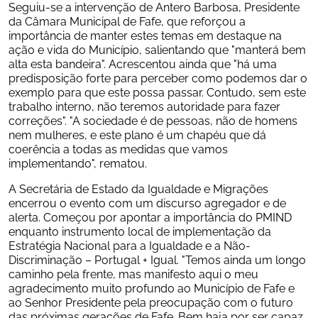
Seguiu-se a intervenção de Antero Barbosa, Presidente 
da Câmara Municipal de Fafe, que reforçou a 
importância de manter estes temas em destaque na 
ação e vida do Município, salientando que "manterá bem 
alta esta bandeira". Acrescentou ainda que "há uma 
predisposição forte para perceber como podemos dar o 
exemplo para que este possa passar. Contudo, sem este 
trabalho interno, não teremos autoridade para fazer 
correções". "A sociedade é de pessoas, não de homens 
nem mulheres, e este plano é um chapéu que dá 
coerência a todas as medidas que vamos 
implementando", rematou.
A Secretária de Estado da Igualdade e Migrações 
encerrou o evento com um discurso agregador e de 
alerta. Começou por apontar a importância do PMIND 
enquanto instrumento local de implementação da 
Estratégia Nacional para a Igualdade e a Não-
Discriminação – Portugal + Igual. "Temos ainda um longo 
caminho pela frente, mas manifesto aqui o meu 
agradecimento muito profundo ao Município de Fafe e 
ao Senhor Presidente pela preocupação com o futuro 
das próximas gerações de Fafe. Bem haja por ser capaz 