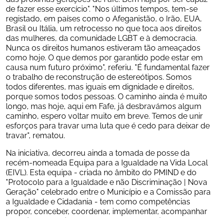
de fazer esse exercício". "Nos últimos tempos, tem-se 
registado, em países como o Afeganistão, o Irão, EUA, 
Brasil ou Itália, um retrocesso no que toca aos direitos 
das mulheres, da comunidade LGBT e à democracia. 
Nunca os direitos humanos estiveram tão ameaçados 
como hoje. O que demos por garantido pode estar em 
causa num futuro próximo", referiu. "É fundamental fazer 
o trabalho de reconstrução de estereótipos. Somos 
todos diferentes, mas iguais em dignidade e direitos, 
porque somos todos pessoas. O caminho ainda é muito 
longo, mas hoje, aqui em Fafe, já desbravámos algum 
caminho, espero voltar muito em breve. Temos de unir 
esforços para travar uma luta que é cedo para deixar de 
travar", rematou.
Na iniciativa, decorreu ainda a tomada de posse da 
recém-nomeada Equipa para a Igualdade na Vida Local 
(EIVL). Esta equipa - criada no âmbito do PMIND e do 
"Protocolo para a Igualdade e não Discriminação | Nova 
Geração" celebrado entre o Município e a Comissão para 
a Igualdade e Cidadania - tem como competências 
propor, conceber, coordenar, implementar, acompanhar 