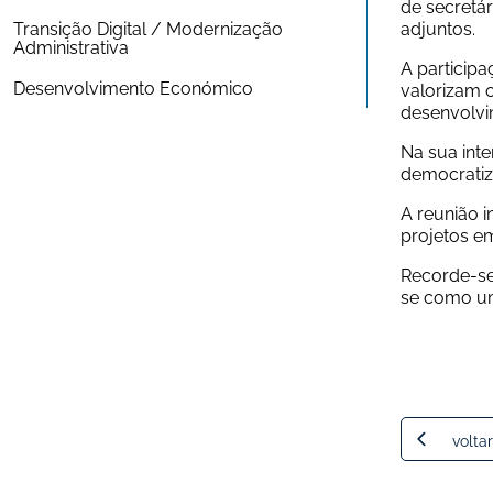
de secretá
Transição Digital / Modernização 
adjuntos.
Administrativa
A particip
Desenvolvimento Económico
valorizam 
desenvolvim
Na sua int
democratiza
A reunião i
projetos e
Recorde-se
se como um
voltar