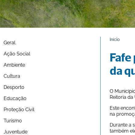
Início
Geral
Ação Social
Fafe
Ambiente
da qu
Cultura
Desporto
O Municípi
Reitoria da
Educação
Este encont
Proteção Civil
na promoçã
Turismo
Durante a 
também ele
Juventude