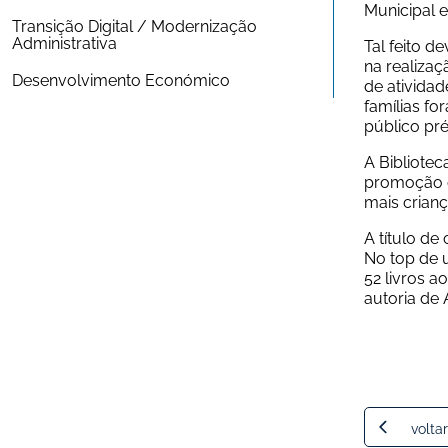
Municipal e
Transição Digital / Modernização 
Administrativa
Tal feito d
na realizaç
Desenvolvimento Económico
de atividad
famílias f
público pré
A Bibliotec
promoção do
mais crianç
A título de
No top de 
52 livros a
autoria de 
voltar