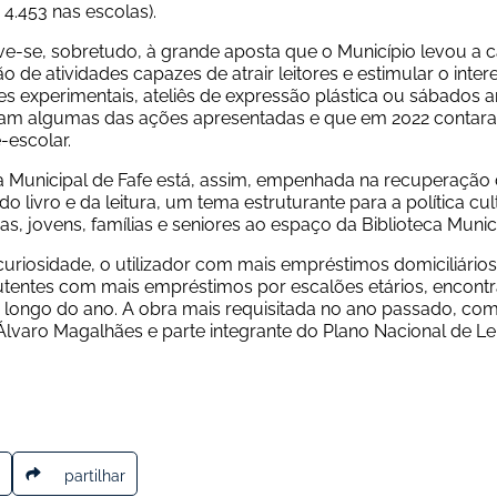
 4.453 nas escolas).
eve-se, sobretudo, à grande aposta que o Município levou a ca
ão de atividades capazes de atrair leitores e estimular o intere
es experimentais, ateliês de expressão plástica ou sábados a
oram algumas das ações apresentadas e que em 2022 contara
-escolar.
a Municipal de Fafe está, assim, empenhada na recuperação d
 livro e da leitura, um tema estruturante para a política cult
as, jovens, famílias e seniores ao espaço da Biblioteca Munici
 curiosidade, o utilizador com mais empréstimos domiciliários
utentes com mais empréstimos por escalões etários, encont
o longo do ano. A obra mais requisitada no ano passado, com 1
Álvaro Magalhães e parte integrante do Plano Nacional de Lei
partilhar