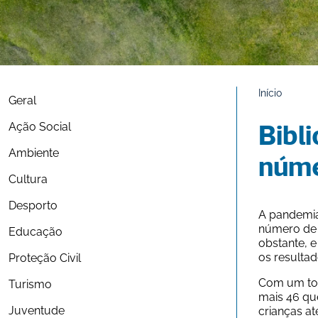
Início
Geral
Ação Social
Bibli
Ambiente
núme
Cultura
Desporto
A pandemia 
número de l
Educação
obstante, e
os resultad
Proteção Civil
Com um tota
Turismo
mais 46 qu
Juventude
crianças at