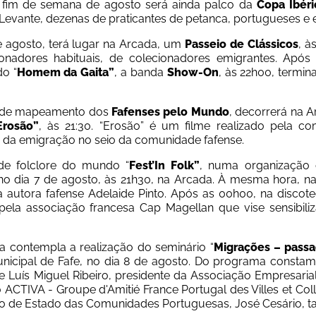
 fim de semana de agosto será ainda palco da 
Copa Ibér
Levante, dezenas de praticantes de petanca, portugueses e 
e agosto, terá lugar na Arcada, um 
Passeio de Clássicos
, à
onadores habituais, de colecionadores emigrantes. Após 
o “
Homem da Gaita”
, a banda 
Show-On
, às 22h00, termin
va de mapeamento dos 
Fafenses pelo Mundo
, decorrerá na A
Erosão”
, às 21:30. “Erosão” é um filme realizado
 pela co
a da emigração no seio da comunidade fafense.
 de folclore do mundo “
Fest’In Folk”
, numa organização c
no dia 7 de agosto, às 21h30, na Arcada. À mesma hora, na B
a autora fafense Adelaide Pinto. Após as 00h00, na disc
 pela associação francesa Cap Magellan que vise sensibili
 contempla a realização do seminário “
Migrações – passa
icipal de Fafe, no dia 8 de agosto. Do programa constam 
e Luís Miguel Ribeiro, presidente da Associação Empresaria
ACTIVA - Groupe d'Amitié France Portugal des Villes et Collec
io de Estado das Comunidades Portuguesas, José Cesário, ta