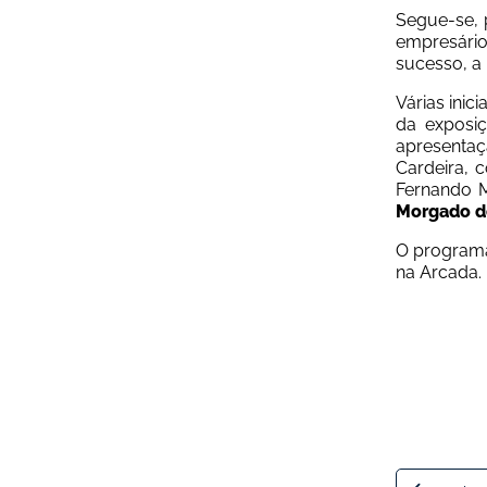
Segue-se, 
empresário
sucesso, a 
Várias inic
da exposiç
apresentaçã
Cardeira, 
Fernando M
Morgado d
O programa
na Arcada.