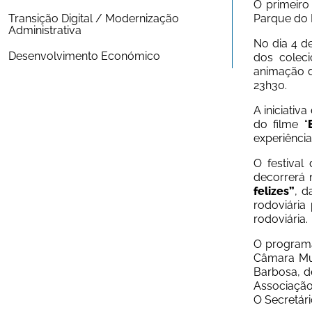
O primeiro
Transição Digital / Modernização 
Parque do 
Administrativa
No dia 4 d
Desenvolvimento Económico
dos coleci
animação d
23h30.
A iniciati
do filme “
experiênci
O
 festival
decorrerá 
felizes”
, d
rodoviária
rodoviária.
O programa
Câmara Mun
Barbosa, d
Associação 
O
 Secretár