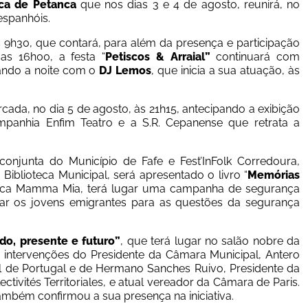
ica de Petanca
 que nos dias 3 e 4 de agosto, reunirá, no
espanhóis.
s 9h30, que contará, para além da presença e participação 
as 16h00, a festa “
Petiscos & Arraial”
 continuará com 
ando a noite com o 
DJ Lemos
, que inicia a sua atuação, às 
rcada, no dia 5 de agosto, às 21h15, antecipando a exibição 
mpanhia Enfim Teatro e a S.R. Cepanense 
que retrata a 
onjunta do Município de Fafe e Fest’InFolk Corredoura, 
iblioteca Municipal, será apresentado o livro “
Memórias 
oteca Mamma Mia, terá lugar uma campanha de segurança 
zar os jovens emigrantes para as questões da segurança 
do, presente e futuro”
, que terá lugar no salão nobre da 
intervenções do Presidente da Câmara Municipal, Antero 
l de Portugal e de Hermano Sanches Ruivo, Presidente da 
tivités Territoriales, e atual vereador da Câmara de Paris. 
mbém confirmou a sua presença na iniciativa.