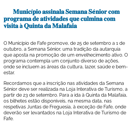
	𝐌𝐮𝐧𝐢𝐜í𝐩𝐢𝐨 𝐚𝐬𝐬𝐢𝐧𝐚𝐥𝐚 𝐒𝐞𝐦𝐚𝐧𝐚 𝐒é𝐧𝐢𝐨𝐫 𝐜𝐨𝐦 
𝐩𝐫𝐨𝐠𝐫𝐚𝐦𝐚 𝐝𝐞 𝐚𝐭𝐢𝐯𝐢𝐝𝐚𝐝𝐞𝐬 𝐪𝐮𝐞 𝐜𝐮𝐥𝐦𝐢𝐧𝐚 𝐜𝐨𝐦 
𝐯𝐢𝐬𝐢𝐭𝐚 à 𝐐𝐮𝐢𝐧𝐭𝐚 𝐝𝐚 𝐌𝐚𝐥𝐚𝐟𝐚𝐢𝐚 
O Município de Fafe promove, de 25 de setembro a 1 de 
outubro, a Semana Sénior, uma tradição da autarquia 
que aposta na promoção de um envelhecimento ativo. O 
programa contempla um conjunto diverso de ações, 
onde se incluem as áreas da cultura, lazer, saúde e bem-
estar.
Recordamos que a inscrição nas atividades da Semana 
Sénior deve ser realizada na Loja Interativa de Turismo, a 
partir de 23 de setembro. Para a ida à Quinta da Malafaia, 
os bilhetes estão disponíveis, na mesma data, nas 
respetivas Juntas de Freguesia, à exceção de Fafe, onde 
deverão ser levantados na Loja Interativa de Turismo de 
Fafe.