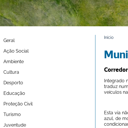
Início
Geral
Ação Social
Muni
Ambiente
Corredor 
Cultura
Integrado n
Desporto
traduz num
veículos na
Educação
Proteção Civil
Esta via n
Turismo
azul, de mo
condiciona
Juventude