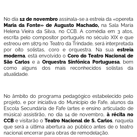
No dia 
12 de novembro
 assinala-se a estreia da «opereta
Maria da Fonte» de Augusto Machado, 
na Sala Maria 
Helena Vieira da Silva, no CCB. A comédia em 3 atos, 
escrita pelo compositor português no século XIX e que 
estreou em 1879 no Teatro da Trindade, será interpretada 
por oito solistas, coro e orquestra. Na sua 
estreia 
moderna
, está envolvido o 
Coro do Teatro Nacional de 
São Carlos
 e a 
Orquestra Sinfónica Portuguesa
, bem 
como alguns dos mais reconhecidos solistas da 
atualidade. 
No âmbito do programa pedagógico estabelecido pelo 
projeto, e por iniciativa do Município de Fafe, alunos da 
Escola Secundária de Fafe (artes e ensino articulado de 
música) assistirão, no dia 14 de novembro, 
à récita no 
CCB
 e visitarão o 
Teatro Nacional de S. Carlos
, naquela 
que será a última abertura ao público antes de o teatro 
nacional encerrar para obras de remodelação.