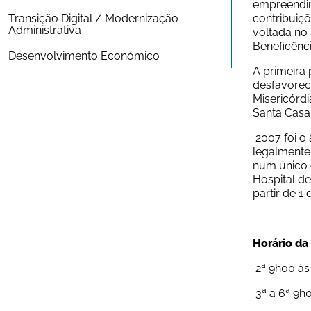
empreendim
Transição Digital / Modernização 
contribuiçõ
Administrativa
voltada no 
Beneficênci
Desenvolvimento Económico
A primeira 
desfavoreci
Misericórdi
Santa Casa 
 2007 foi o ano em que se registou uma alteração substancial no funcionamento da unidade hospitalar, quando foi criado 
legalmente 
num único 
Hospital de
partir de 1
Horário da
 2ª 9h00 à
 3ª a 6ª 9