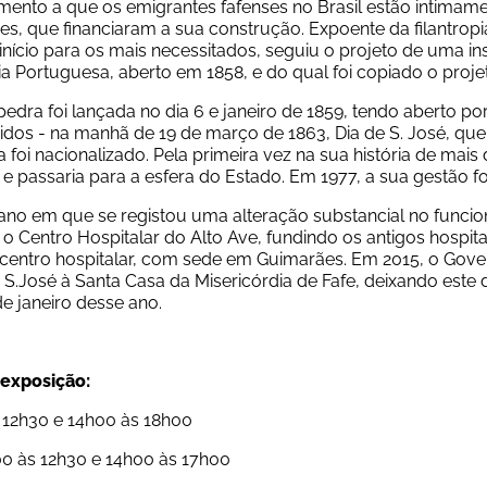
ento a que os emigrantes fafenses no Brasil estão intimame
es, que financiaram a sua construção. Expoente da filantropi
início para os mais necessitados, seguiu o projeto de uma inst
a Portuguesa, aberto em 1858, e do qual foi copiado o projet
pedra foi lançada no dia 6 e janeiro de 1859, tendo aberto p
dos - na manhã de 19 de março de 1863, Dia de S. José, que d
a foi nacionalizado. Pela primeira vez na sua história de mais
e passaria para a esfera do Estado. Em 1977, a sua gestão f
o Centro Hospitalar do Alto Ave, fundindo os antigos hospitai
centro hospitalar, com sede em Guimarães. Em 2015, o Govern
 S.José à Santa Casa da Misericórdia de Fafe, deixando este d
 de janeiro desse ano.
 exposição:
s 12h30 e 14h00 às 18h00
h00 às 12h30 e 14h00 às 17h00