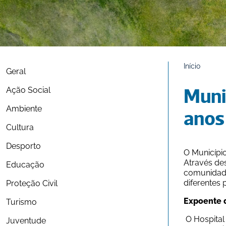
Início
Geral
Ação Social
Muni
Ambiente
anos
Cultura
Desporto
O Município
Através des
Educação
comunidade
diferentes 
Proteção Civil
Expoente d
Turismo
 O Hospital de S. José de Fafe, que começou por apelidar-se “da Caridade” e se chamaria mais tarde da “Misericórdia”, é um 
Juventude