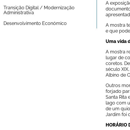
A exposição
Transição Digital / Modernização 
documentos 
Administrativa
apresentada
Desenvolvimento Económico
A mostra t
e que pode
Uma vida d
A mostra re
lugar de co
coretos. De
século XIX
Albino de O
Outros mom
forjado par
Santa Rita 
lago com u
de um quios
Jardim foi
HORÁRIO 