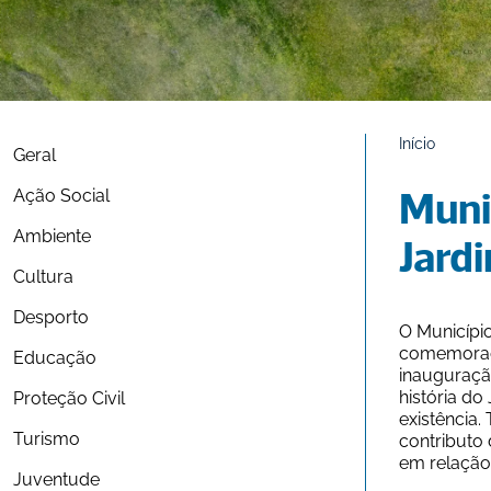
Início
Geral
Ação Social
Muni
Ambiente
Jard
Cultura
Desporto
O Município
comemoraçã
Educação
inauguração
história do
Proteção Civil
existência
Turismo
contributo 
em relação 
Juventude