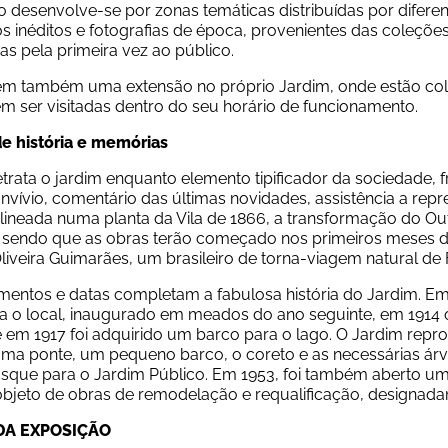
 desenvolve-se por zonas temáticas distribuídas por diferen
inéditos e fotografias de época, provenientes das coleções
s pela primeira vez ao público.
em também uma extensão no próprio Jardim, onde estão colo
m ser visitadas dentro do seu horário de funcionamento.
e história e memórias
trata o jardim enquanto elemento tipificador da sociedade,
nvívio, comentário das últimas novidades, assistência a repr
lineada numa planta da Vila de 1866, a transformação do Out
, sendo que as obras terão começado nos primeiros meses 
liveira Guimarães, um brasileiro de torna-viagem natural de 
entos e datas completam a fabulosa história do Jardim. Em 1
a o local, inaugurado em meados do ano seguinte, em 1914 o J
e em 1917 foi adquirido um barco para o lago. O Jardim repro
ma ponte, um pequeno barco, o coreto e as necessárias árvor
que para o Jardim Público. Em 1953, foi também aberto um pa
 objeto de obras de remodelação e requalificação, designa
DA EXPOSIÇÃO