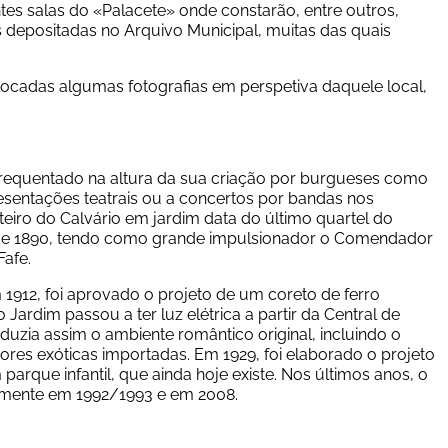
tes salas do «Palacete» onde constarão, entre outros, 
 depositadas no Arquivo Municipal, muitas das quais 
cadas algumas fotografias em perspetiva daquele local, 
 frequentado na altura da sua criação por burgueses como 
esentações teatrais ou a concertos por bandas nos 
eiro do Calvário em jardim data do último quartel do 
de 1890, tendo como grande impulsionador o Comendador 
Fafe.
912, foi aprovado o projeto de um coreto de ferro 
ardim passou a ter luz elétrica a partir da Central de 
duzia assim o ambiente romântico original, incluindo o 
es exóticas importadas. Em 1929, foi elaborado o projeto 
rque infantil, que ainda hoje existe. Nos últimos anos, o 
damente em 1992/1993 e em 2008.