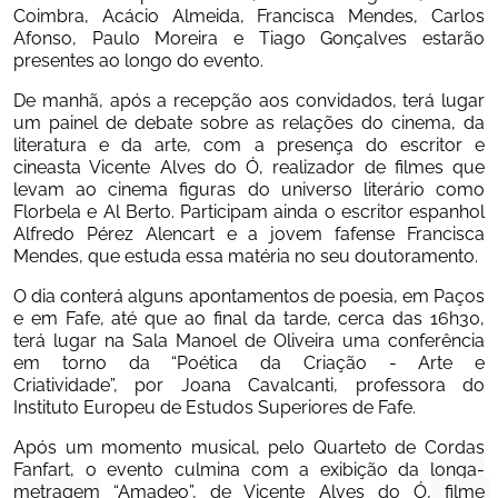
Coimbra, Acácio Almeida, Francisca Mendes, Carlos 
Afonso, Paulo Moreira e Tiago Gonçalves estarão 
presentes ao longo do evento.
De manhã, após a recepção aos convidados, terá lugar 
um painel de debate sobre as relações do cinema, da 
literatura e da arte, com a presença do escritor e 
cineasta Vicente Alves do Ó, realizador de filmes que 
levam ao cinema figuras do universo literário como 
Florbela e Al Berto. Participam ainda o escritor espanhol 
Alfredo Pérez Alencart e a jovem fafense Francisca 
Mendes, que estuda essa matéria no seu doutoramento.
O dia conterá alguns apontamentos de poesia, em Paços 
e em Fafe, até que ao final da tarde, cerca das 16h30, 
terá lugar na Sala Manoel de Oliveira uma conferência 
em torno da “Poética da Criação - Arte e 
Criatividade”, por Joana Cavalcanti, professora do 
Instituto Europeu de Estudos Superiores de Fafe.
Após um momento musical, pelo Quarteto de Cordas 
Fanfart, o evento culmina com a exibição da 
longa-
metragem
 “Amadeo”, de Vicente Alves do Ó,
 filme 