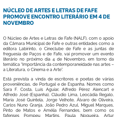
NÚCLEO DE ARTES E LETRAS DE FAFE 
PROMOVE ENCONTRO LITERÁRIO EM 4 DE 
NOVEMBRO
O Núcleo de Artes e Letras de Fafe (NALF), com o apoio 
da Câmara Municipal de Fafe e outras entidades como a 
editora Labirinto, o Cineclube de Fafe e as juntas de 
freguesia de Paços e de Fafe, vai promover um evento 
literário no próximo dia 4 de Novembro, em torno da 
temática “Importância da contemporaneidade nas artes – 
a Literatura, o Cinema e a Arte”. 
Está prevista a vinda de escritores e poetas de várias 
proveniências, de Portugal e de Espanha. Nomes como 
Sara F. Costa, Luís Aguiar, Alfredo Pérez Alencart e 
Alfredo José (Espanha), Cláudio Lima, Leocádia Regalo, 
Maria José Quintela, Jorge Velhote, Álvaro de Oliveira, 
Carlos Nuno Granja, João Pedro Azul, Miguel Marques, 
Pinto de Matos e Amélia Fernandes, bem como os 
fafenses Pompeu Martins, Paula Nogueira, Artur 