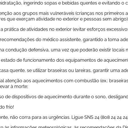
 hidratação, ingerindo sopas e bebidas quentes e evitando o
tenção aos grupos mais vulneráveis (crianças nos primeiros 
es que exerçam atividade no exterior e pessoas sem abrigo)
 a prática de atividades no exterior (evitar esforços excessiv
s recomendações do médico assistente, garantido a toma a
ma condução defensiva, uma vez que poderão existir locais
r o estado de funcionamento dos equipamentos de aquecimen
casa quente, se utilizar braseiras ou lareiras, garantir uma 
cial atenção aos aquecimentos com combustão (ex.: braseira
evar à morte;
uso de dispositivos de aquecimento durante o sono, desligan
o frio!
ente, não corra para as urgências. Ligue SNS 24 (808 24 24 24)
nto às informações meteorológicas, às recomendações da Dir