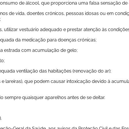
 consumo de álcool, que proporciona uma falsa sensação de 
anos de vida, doentes crónicos, pessoas idosas ou em condiç
;
os, utilizar vestuário adequado e prestar atenção às condiçõe
dequada da medicação para doenças crónicas;
 na estrada com acumulação de gelo;
to;
adequada ventilação das habitações (renovação do ar);
s e lareiras), que podem causar intoxicação devido à acumu
do sempre quaisquer aparelhos antes de se deitar.
.
eção-Geral da Saúde, aos avisos da Proteção Civil e das Fo