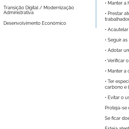
• Manter a
Transição Digital / Modernização 
Administrativa
• Prestar a
trabalhador
Desenvolvimento Económico
• Acautelar
• Seguir a
• Adotar u
• Verifica
• Manter a 
• Ter espe
carbono e l
• Evitar o 
Proteja-se d
Se ficar do
Esteja ate