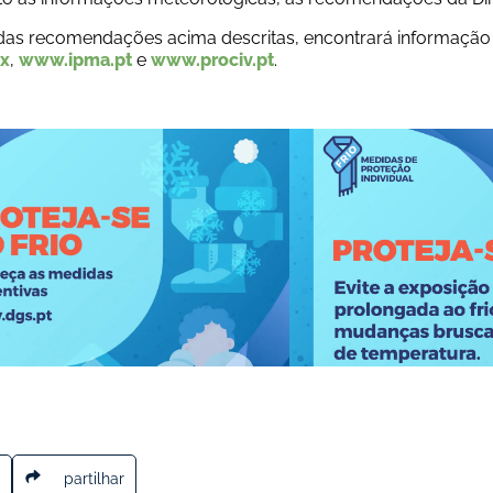
das recomendações acima descritas, encontrará informação 
px
, 
www.ipma.pt
 e 
www.prociv.pt
.
partilhar