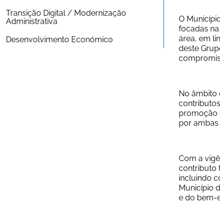
Transição Digital / Modernização 
O Municípi
Administrativa
focadas na 
área, em l
Desenvolvimento Económico
deste Grupo
compromiss
No âmbito 
contributo
promoção d
por ambas 
Com a vigên
contributo 
incluindo c
Município d
e do bem-es