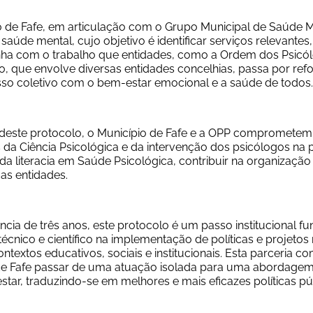
o de Fafe, em articulação com o Grupo Municipal de Saúde M
saúde mental, cujo objetivo é identificar serviços relevantes,
inha com o trabalho que entidades, como a Ordem dos Psicó
, que envolve diversas entidades concelhias, passa por reforç
o coletivo com o bem-estar emocional e a saúde de todos.
deste protocolo, o Município de Fafe e a OPP comprometem-se
s da Ciência Psicológica e da intervenção dos psicólogos na
a literacia em Saúde Psicológica, contribuir na organização
as entidades.
cia de três anos, este protocolo é um passo institucional f
técnico e científico na implementação de políticas e proje
ontextos educativos, sociais e institucionais. Esta parceria 
e Fafe passar de uma atuação isolada para uma abordagem in
tar, traduzindo-se em melhores e mais eficazes políticas pú