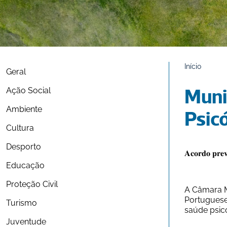
Início
Geral
Ação Social
Muni
Ambiente
Psic
Cultura
Desporto
𝐀𝐜𝐨𝐫𝐝𝐨 𝐩𝐫𝐞𝐯𝐞
Educação
Proteção Civil
A Câmara M
Portugueses
Turismo
saúde psic
Juventude