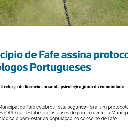
cipio de Fafe assina protoc
ólogos Portugueses
̂ 𝐫𝐞𝐟𝐨𝐫𝐜̧𝐨 𝐝𝐚 𝐥𝐢𝐭𝐞𝐫𝐚𝐜𝐢𝐚 𝐞𝐦 𝐬𝐚𝐮́𝐝𝐞 𝐩𝐬𝐢𝐜𝐨𝐥𝐨́𝐠𝐢𝐜𝐚 𝐣𝐮𝐧𝐭𝐨 𝐝𝐚 𝐜𝐨𝐦𝐮𝐧𝐢𝐝𝐚𝐝𝐞
unicipal de Fafe celebrou, esta segunda-feira, um protoco
 (OPP) que estabelece as bases de parceria entre o Municípi
ológica e bem-estar da população no concelho de Fafe.