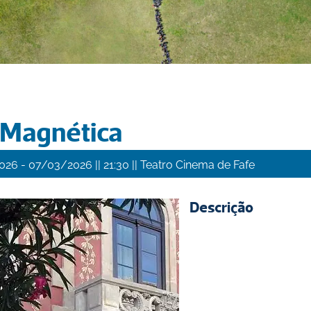
 Magnética
 - 
 || 
 || 
026
07/03/2026
21:30
Teatro Cinema de Fafe
Descrição