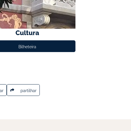
Cultura
Bilheteira
ar
partilhar