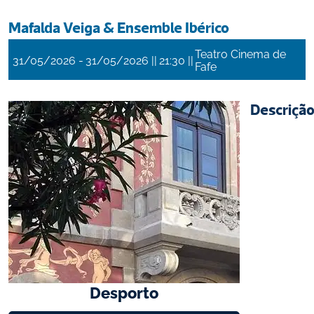
Mafalda Veiga & Ensemble Ibérico
Teatro Cinema de
 - 
 || 
 || 
31/05/2026
31/05/2026
21:30
Fafe
Descriçã
Desporto