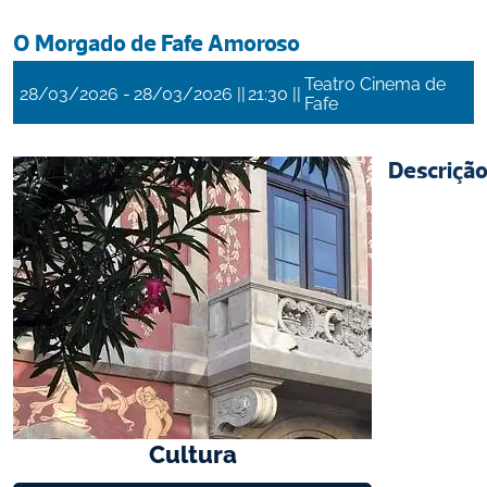
O Morgado de Fafe Amoroso
Teatro Cinema de
 - 
 || 
 || 
28/03/2026
28/03/2026
21:30
Fafe
Descriçã
Cultura