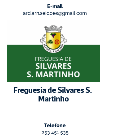
E-mail
ard.arn.seidoes@gmail.com
Freguesia de Silvares S. 
Martinho
Telefone
253 451 535