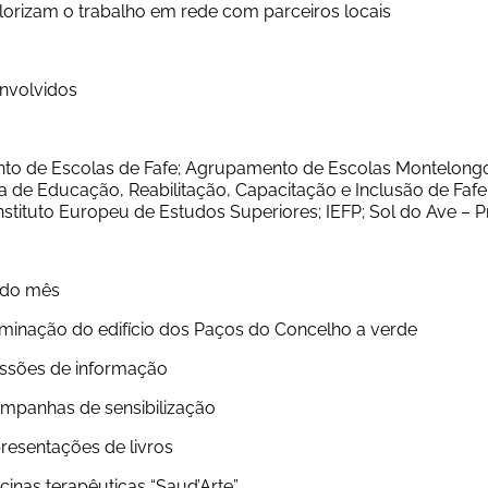
	Valorizam o trabalho em rede com parceiros locais
envolvidos
o de Escolas de Fafe; Agrupamento de Escolas Montelongo; C
 de Educação, Reabilitação, Capacitação e Inclusão de Fafe;
nstituto Europeu de Estudos Superiores; IEFP; Sol do Ave – P
 do mês
	Iluminação do edifício dos Paços do Concelho a verde
	Sessões de informação
	Campanhas de sensibilização
	Apresentações de livros
Oficinas terapêuticas “Saud’Arte”