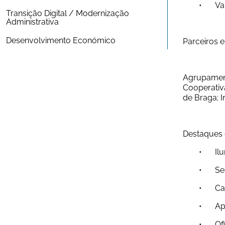
	•
Transição Digital / Modernização 
Administrativa
Desenvolvimento Económico
Parceiros 
Agrupament
Cooperativa
de Braga; I
Destaques
	•
	•
	•
	•
	•	