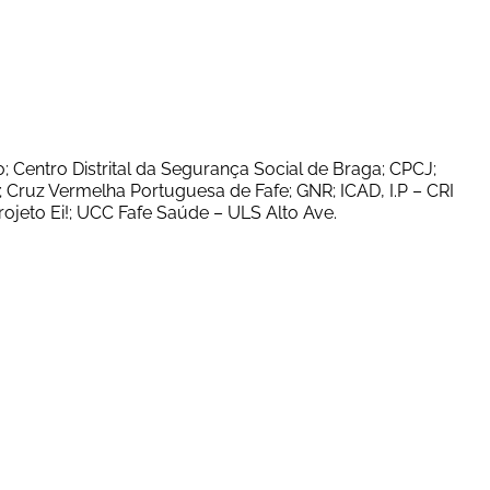
entro Distrital da Segurança Social de Braga; CPCJ; 
 Cruz Vermelha Portuguesa de Fafe; GNR; ICAD, I.P – CRI 
rojeto Ei!; UCC Fafe Saúde – ULS Alto Ave.